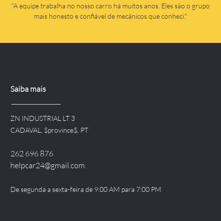
a!
"A equipe trabalha no nosso carro há muitos anos. Eles são o grupo
mais honesto e confiável de mecânicos que conheci."
Saiba mais
ZN INDUSTRIAL LT 3
CADAVAL, $province$, PT
262 696 876
helpcar24@gmail.com
De segunda a sexta-feira de 9:00 AM para 7:00 PM